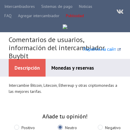
Intercambiadores
Sistemas de pago
Noticias
FAQ
Agregar intercambiador
Publicidad
Comentarios de usuarios,
información del intercambiador
Перейти на сайт
Buybit
Descripción
Monedas y reservas
Intercambie Bitcoin, Litecoin, Ethereup y otras criptomonedas a
Systèmes de paiement disponibles
las mejores tarifas.
Añade tu opinión!
Positivo
Neutro
Negativo