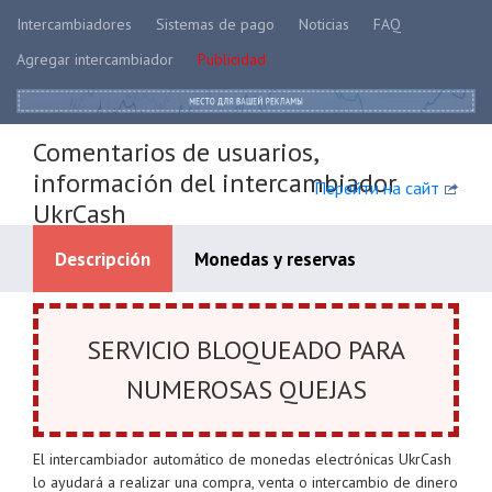
Intercambiadores
Sistemas de pago
Noticias
FAQ
Agregar intercambiador
Publicidad
Comentarios de usuarios,
información del intercambiador
Перейти на сайт
UkrCash
Descripción
Monedas y reservas
Systèmes de paiement disponibles
SERVICIO BLOQUEADO PARA
NUMEROSAS QUEJAS
El intercambiador automático de monedas electrónicas UkrCash
lo ayudará a realizar una compra, venta o intercambio de dinero