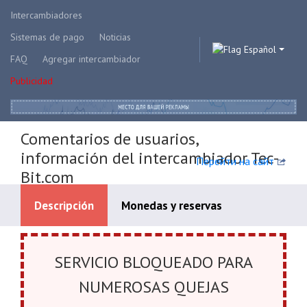
Intercambiadores
Sistemas de pago
Noticias
Español
FAQ
Agregar intercambiador
Publicidad
Comentarios de usuarios,
información del intercambiador Tec-
Перейти на сайт
Bit.com
Descripción
Monedas y reservas
Systèmes de paiement disponibles
SERVICIO BLOQUEADO PARA
NUMEROSAS QUEJAS