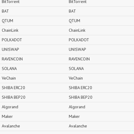
BitTorrent
BitTorrent
BAT
BAT
QTUM
QTUM
ChainLink
ChainLink
POLKADOT
POLKADOT
UNISWAP
UNISWAP
RAVENCOIN
RAVENCOIN
SOLANA
SOLANA
VeChain
VeChain
SHIBA ERC20
SHIBA ERC20
SHIBA BEP20
SHIBA BEP20
Algorand
Algorand
Maker
Maker
Avalanche
Avalanche