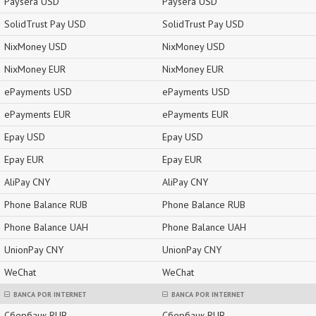
Paysera USD
Paysera USD
SolidTrust Pay USD
SolidTrust Pay USD
NixMoney USD
NixMoney USD
NixMoney EUR
NixMoney EUR
ePayments USD
ePayments USD
ePayments EUR
ePayments EUR
Epay USD
Epay USD
Epay EUR
Epay EUR
AliPay CNY
AliPay CNY
Phone Balance RUB
Phone Balance RUB
Phone Balance UAH
Phone Balance UAH
UnionPay CNY
UnionPay CNY
WeChat
WeChat
BANCA POR INTERNET
BANCA POR INTERNET
Сбербанк RUB
Сбербанк RUB