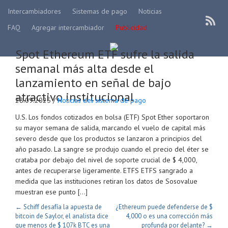
Intercambiadores
Sistemas de pago
Noticias
FAQ
Agregar intercambiador
Publicidad
Spot Ethereum ETF sufre la salida
semanal más alta desde el
lanzamiento en señal de bajo
atractivo institucional
28.09.2025 /
Noticias del sistema de pago
U.S. Los fondos cotizados en bolsa (ETF) Spot Ether soportaron
su mayor semana de salida, marcando el vuelo de capital más
severo desde que los productos se lanzaron a principios del
año pasado. La sangre se produjo cuando el precio del éter se
crataba por debajo del nivel de soporte crucial de $ 4,000,
antes de recuperarse ligeramente. ETFS ETFS sangrado a
medida que las instituciones retiran los datos de Sosovalue
muestran ese punto […]
← Schiff desafía la apuesta de
¿Ethereum puede defenderse de $
bitcoin de Saylor, el analista dice
4,000 o es una corrección más
que menos de $ 107k BTC es una
profunda por delante? →