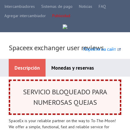
Intercambiadores
Sistemas de pago
Noticias
FAQ
Agregar intercambiador
Publicidad
Spaceex exchanger user reviews
Перейти на сайт
Descripción
Monedas y reservas
Systèmes de paiement disponibles
SERVICIO BLOQUEADO PARA
NUMEROSAS QUEJAS
SpaceEx is your reliable partner on the way to To-The-Moon!
We offer a simple, functional, fast and reliable service for