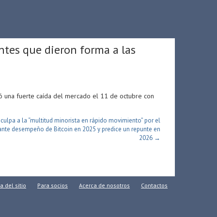
ntes que dieron forma a las
tó una fuerte caída del mercado el 11 de octubre con
culpa a la “multitud minorista en rápido movimiento” por el
nte desempeño de Bitcoin en 2025 y predice un repunte en
2026 →
 del sitio
Para socios
Acerca de nosotros
Contactos