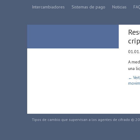
Intercambiadores
Sistemas de pago
Noticias
FA
Res
cri
01.01
A medi
una li
← Vert
movimi
Tipos de cambio que supervisan a los agentes de cifrado © 2