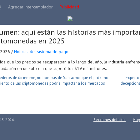
Q
Agregar intercambiador
Publicidad
umen: aquí están las historias más importa
ptomonedas en 2025
.2026 /
Noticias del sistema de pago
da que los precios se recuperaban a lo largo del año, la industria enfren
quidación en un solo día que superó los $19 mil millones.
ederos de diciembre, no bombas de Santa: por qué el próximo
Experto 
ento de las criptomonedas podría impactar a los mercados
decepciona
015-2026.
Secciones del sitio
Mapa