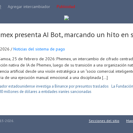
Q
Agregar intercambiador
Publicidad
mex presenta AI Bot, marcando un hito en su
.2026 /
Noticias del sistema de pago
Samoa, 25 de febrero de 2026: Phemex, un intercambio de cifrado centrado 
ción nativa de IA de Phemex, luego de su transición a una organización nat
gencia artificial desde una visión estratégica a un “socio comercial intelig
ria de una ejecución manual emocional a una disciplinada […]
dor estadounidense investiga a Binance por presuntos traslados
La Fundación
00 millones de dólares a entidades iraníes sancionadas
015-2026.
Secciones del sitio
Mapa