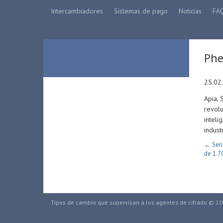
Intercambiadores
Sistemas de pago
Noticias
FA
Phe
25.02
Apia, 
revolu
inteli
indust
← Sena
de 1.7
Tipos de cambio que supervisan a los agentes de cifrado © 2