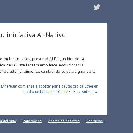
 iniciativa AI-Native
en los usuarios, presentó AI Bot, un hito de la
iva de IA. Este lanzamiento hace evolucionar la
ente” de alto rendimiento, cambiando el paradigma de la
 Ethereum comienza a apostar parte del tesoro de Ether en
medio de la liquidación de ETH de Buterin →
 del sitio
Para socios
Acerca de nosotros
Contactos