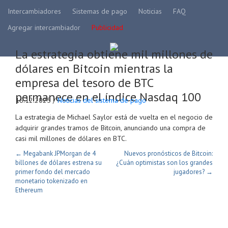
Intercambiadores
Sistemas de pago
Noticias
FAQ
Agregar intercambiador
Publicidad
La estrategia obtiene mil millones de
dólares en Bitcoin mientras la
empresa del tesoro de BTC
permanece en el índice Nasdaq 100
16.12.2025 /
Noticias del sistema de pago
La estrategia de Michael Saylor está de vuelta en el negocio de
adquirir grandes tramos de Bitcoin, anunciando una compra de
casi mil millones de dólares en BTC.
← Megabank JPMorgan de 4
Nuevos pronósticos de Bitcoin:
billones de dólares estrena su
¿Cuán optimistas son los grandes
primer fondo del mercado
jugadores? →
monetario tokenizado en
Ethereum