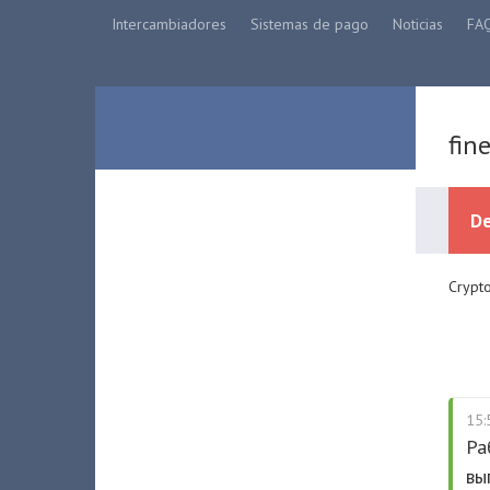
Intercambiadores
Sistemas de pago
Noticias
FA
fin
De
Crypto
15:
Ра
вы