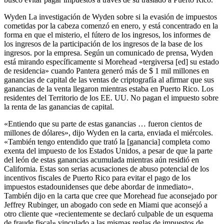
Wyden La investigación de Wyden sobre si la evasión de impuestos
cometidas por la cabeza comenzó en enero, y está concentrado en la
forma en que el misterio, el fútero de los ingresos, los informes de
los ingresos de la participación de los ingresos de la base de los
ingresos. por la empresa. Según un comunicado de prensa, Wyden
está mirando específicamente si Morehead «tergiversa [ed] su estado
de residencia» cuando Pantera generó más de $ 1 mil millones en
ganancias de capital de las ventas de criptografía al afirmar que sus
ganancias de la venta llegaron mientras estaba en Puerto Rico. Los
residentes del Territorio de los EE. UU. No pagan el impuesto sobre
la renta de las ganancias de capital.
«Entiendo que su parte de estas ganancias … fueron cientos de
millones de dólares», dijo Wyden en la carta, enviada el miércoles.
«También tengo entendido que trató la [ganancia] completa como
exenta del impuesto de los Estados Unidos, a pesar de que la parte
del león de estas ganancias acumulada mientras aún residió en
California. Estas son serias acusaciones de abuso potencial de los
incentivos fiscales de Puerto Rico para evitar el pago de los
impuestos estadounidenses que debe abordar de inmediato».
También dijo en la carta que cree que Morehead fue aconsejado por
Jeffrey Rubinger, un abogado con sede en Miami que aconsejó a
otro cliente que «recientemente se declaró culpable de un esquema
de fraude fiscal» vinculado a las mismas reglas de impuestos de