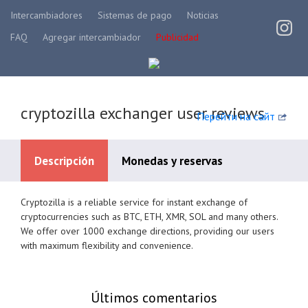
Intercambiadores
Sistemas de pago
Noticias
FAQ
Agregar intercambiador
Publicidad
cryptozilla exchanger user reviews
Перейти на сайт
Descripción
Monedas y reservas
Cryptozilla is a reliable service for instant exchange of
Systèmes de paiement disponibles
cryptocurrencies such as BTC, ETH, XMR, SOL and many others.
We offer over 1000 exchange directions, providing our users
with maximum flexibility and convenience.
Últimos comentarios