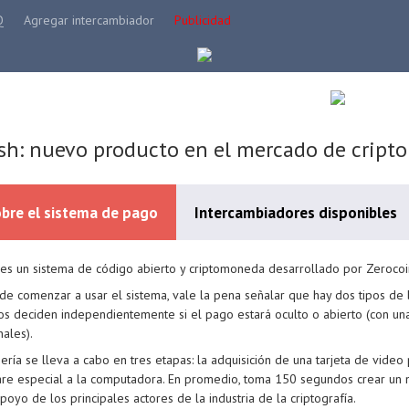
Q
Agregar intercambiador
Publicidad
sh: nuevo producto en el mercado de crip
bre el sistema de pago
Intercambiadores disponibles
es un sistema de código abierto y criptomoneda desarrollado por Zerocoi
de comenzar a usar el sistema, vale la pena señalar que hay dos tipos de bi
os deciden independientemente si el pago estará oculto o abierto (con una 
nales).
ería se lleva a cabo en tres etapas: la adquisición de una tarjeta de video
re especial a la computadora. En promedio, toma 150 segundos crear un 
poyo de los principales actores de la industria de la criptografía.