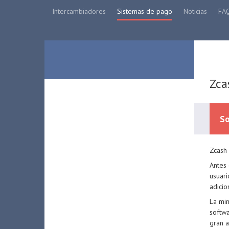
Intercambiadores
Sistemas de pago
Noticias
FA
Zca
So
Zcash 
Antes 
usuari
adicio
La min
softwa
gran a